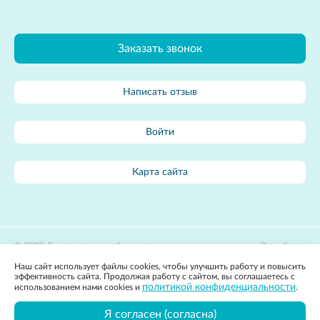
Заказать звонок
Написать отзыв
Войти
Карта сайта
2022, Государственное бюджетное учреждение
Разработка
здравоохранения Владимирской области «Областной центр
сайта:
Наш сайт использует файлы cookies, чтобы улучшить работу и повысить
лечебной физкультуры и спортивной медицины»
Apricode
эффективность сайта. Продолжая работу с сайтом, вы соглашаетесь с
Политика конфиденциальности
политикой конфиденциальности
использованием нами cookies и
.
Вся представленная на сайте информация, касающаяся стоимости
товаров и услуг, носит информационный характер и ни при каких
Я согласен (согласна)
условиях не является публичной офертой, определяемой положениями