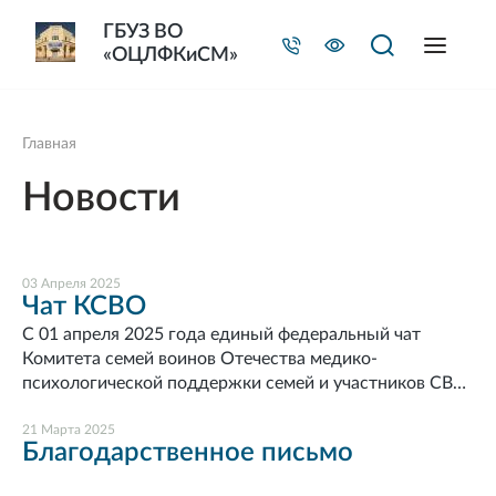
ГБУЗ ВО
«ОЦЛФКиСМ»
Главная
Новости
03 Апреля 2025
Чат КСВО
С 01 апреля 2025 года единый федеральный чат
Комитета семей воинов Отечества медико-
психологической поддержки семей и участников СВО
переходит на круглосуточный режим
работы. «Психологическая помощь часто нужна здесь
21 Марта 2025
Благодарственное письмо
и сейчас. Наш чат Комитета с психологами начал
работу, и мы быстро поняли, что нужно делать его