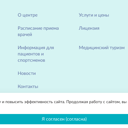
О центре
Услуги и цены
Расписание приема
Лицензия
врачей
Информация для
Медицинский туризм
пациентов и
спортсменов
Новости
Контакты
у и повысить эффективность сайта. Продолжая работу с сайтом, вы
ладимирской области «Областной центр лечебной физкультуры и спортивной 
Я согласен (согласна)
аров и услуг, носит информационный характер и ни при каких условиях не явл