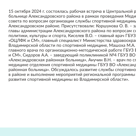
15 октября 2024 г. состоялась рабочая встреча в Центральной 
больнице Александровского района в рамках проведения Мед
совета по вопросам организации службы спортивной медицин
Александровском районе. Присутствовали: Коршунова О. В. – 
главы администрации Александровского района по вопросам 
политики, культуры и спорта, Киселев В.О. – главный врач ГБУ
«ОЦЛФК и СМ», главный специалист Министерства здравоохра
Владимирской области по спортивной медицине, Машоха М.А. 
главного врача по организационно-методической работе ГБУ
и СМ», Сидоров А.А. – заведующий поликлиникой №4 ГБУЗ ВО
«Александровская районная больница», Анучин В.Н. – врач по 
медицине отделения спортивной медицины ГБУЗ ВО «Алексан
районная больница». Обсуждалось развитие службы спортивн
в районе и выполнение мероприятий региональной программы 
развития спортивной медицины во Владимирской области».