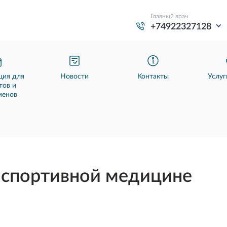
Главный врач
+74922327128
ия для
Новости
Контакты
Услуг
тов и
менов
 спортивной медицине