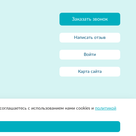
Заказать звонок
Написать отзыв
Войти
Карта сайта
 соглашаетесь с использованием нами cookies и
политикой
медицины»
Политика конфиденциальности
Разработка сайта:
Apricode
яется публичной офертой, определяемой положениями Статьи 437(2)