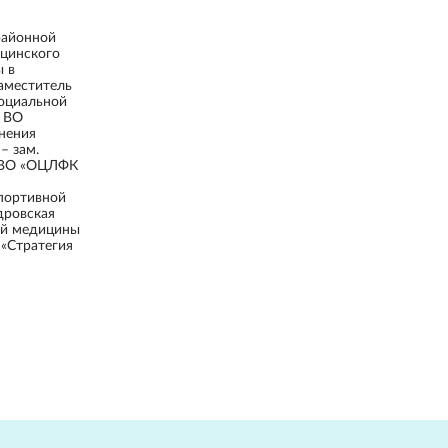
районной
ицинского
ы в
заместитель
социальной
З ВО
нения
– зам.
З ВО «ОЦЛФК
спортивной
дровская
ой медицины
«Стратегия