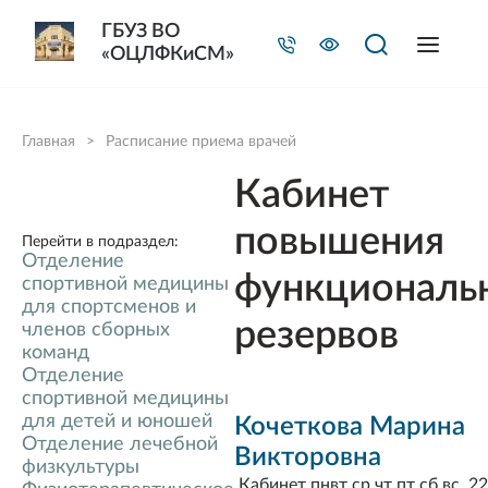
ГБУЗ ВО
«ОЦЛФКиСМ»
Главная
>
Расписание приема врачей
Кабинет
повышения
Перейти в подраздел:
Отделение
функциональ
спортивной медицины
для спортсменов и
резервов
членов сборных
команд
Отделение
спортивной медицины
для детей и юношей
Кочеткова Марина
Отделение лечебной
Викторовна
физкультуры
Кабинет пнвт ср чт пт сб вс 22