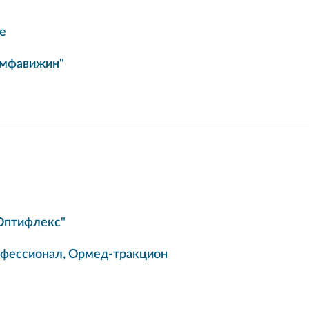
е
имфавижин"
"Оптифлекс"
офессионал, Ормед-тракцион