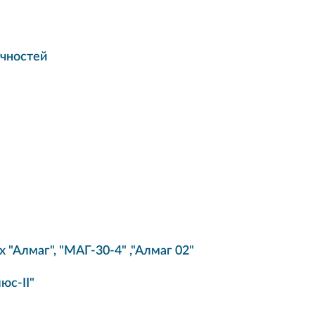
ечностей
 "Алмаг", "МАГ-30-4" ,"Алмаг 02"
юс-II"