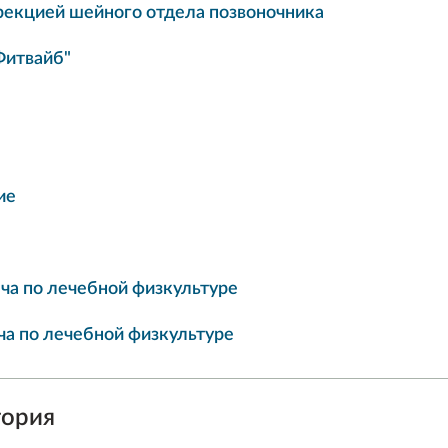
рекцией шейного отдела позвоночника
Фитвайб"
ие
ача по лечебной физкультуре
ча по лечебной физкультуре
тория