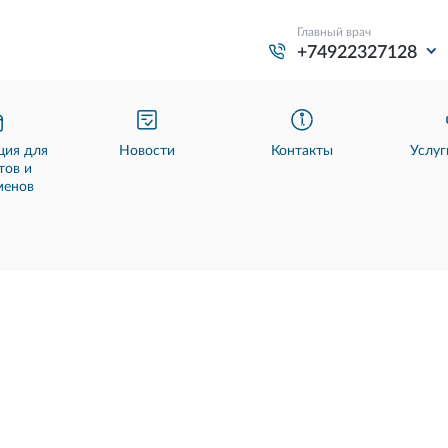
Главный врач
+74922327128
ия для
Новости
Контакты
Услуг
тов и
менов