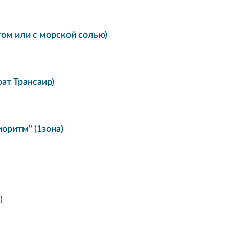
ом или с морской солью)
ат Трансаир)
оритм" (1зона)
)