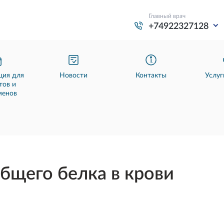
Главный врач
+74922327128
ия для
Новости
Контакты
Услуг
тов и
менов
бщего белка в крови