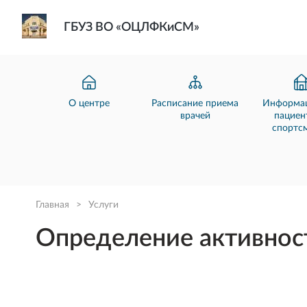
ГБУЗ ВО «ОЦЛФКиСМ»
О центре
Расписание приема
Информац
врачей
пациен
спортс
Главная
>
Услуги
Определение активност