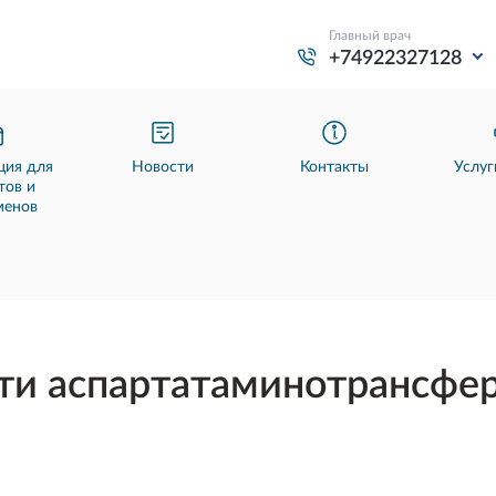
Главный врач
+74922327128
ия для
Новости
Контакты
Услуг
тов и
менов
и аспартатаминотрансфера