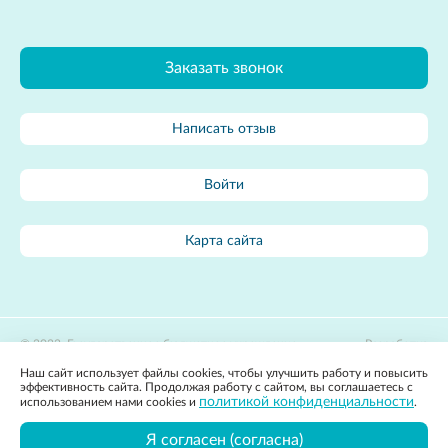
Заказать звонок
Написать отзыв
Войти
Карта сайта
2022, Государственное бюджетное учреждение
Разработка
здравоохранения Владимирской области «Областной центр
сайта:
Наш сайт использует файлы cookies, чтобы улучшить работу и повысить
лечебной физкультуры и спортивной медицины»
Apricode
эффективность сайта. Продолжая работу с сайтом, вы соглашаетесь с
Политика конфиденциальности
политикой конфиденциальности
использованием нами cookies и
.
Вся представленная на сайте информация, касающаяся стоимости
товаров и услуг, носит информационный характер и ни при каких
Я согласен (согласна)
условиях не является публичной офертой, определяемой положениями