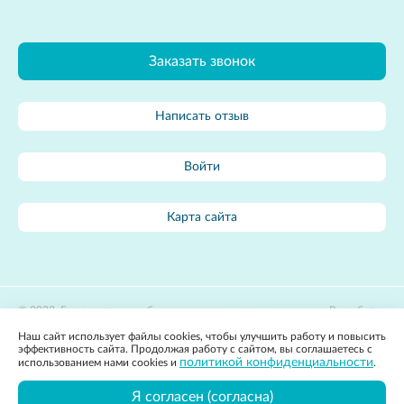
Заказать звонок
Написать отзыв
Войти
Карта сайта
2022, Государственное бюджетное учреждение
Разработка
здравоохранения Владимирской области «Областной центр
сайта:
Наш сайт использует файлы cookies, чтобы улучшить работу и повысить
лечебной физкультуры и спортивной медицины»
Apricode
эффективность сайта. Продолжая работу с сайтом, вы соглашаетесь с
Политика конфиденциальности
политикой конфиденциальности
использованием нами cookies и
.
Вся представленная на сайте информация, касающаяся стоимости
товаров и услуг, носит информационный характер и ни при каких
Я согласен (согласна)
условиях не является публичной офертой, определяемой положениями