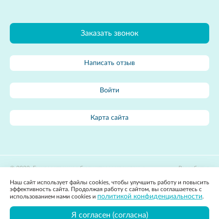
Заказать звонок
Написать отзыв
Войти
Карта сайта
2022, Государственное бюджетное учреждение
Разработка
здравоохранения Владимирской области «Областной центр
сайта:
Наш сайт использует файлы cookies, чтобы улучшить работу и повысить
лечебной физкультуры и спортивной медицины»
Apricode
эффективность сайта. Продолжая работу с сайтом, вы соглашаетесь с
Политика конфиденциальности
политикой конфиденциальности
использованием нами cookies и
.
Вся представленная на сайте информация, касающаяся стоимости
товаров и услуг, носит информационный характер и ни при каких
Я согласен (согласна)
условиях не является публичной офертой, определяемой положениями