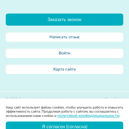
Заказать звонок
Написать отзыв
Войти
Карта сайта
2022, Государственное бюджетное учреждение
Разработка
здравоохранения Владимирской области «Областной центр
сайта:
Наш сайт использует файлы cookies, чтобы улучшить работу и повысить
лечебной физкультуры и спортивной медицины»
Apricode
эффективность сайта. Продолжая работу с сайтом, вы соглашаетесь с
Политика конфиденциальности
политикой конфиденциальности
использованием нами cookies и
.
Вся представленная на сайте информация, касающаяся стоимости
товаров и услуг, носит информационный характер и ни при каких
Я согласен (согласна)
условиях не является публичной офертой, определяемой положениями