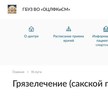
ГБУЗ ВО «ОЦЛФКиСМ»
О центре
Расписание приема
Информац
врачей
пациен
спортс
Главная
>
Услуги
Грязелечение (сакской 