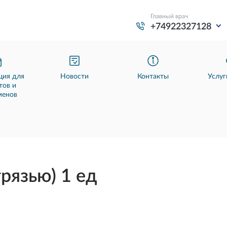
Главный врач
+74922327128
ия для
Новости
Контакты
Услуг
тов и
менов
грязью) 1 ед