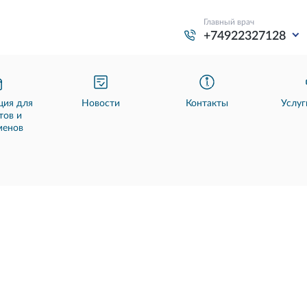
Главный врач
+74922327128
ия для
Новости
Контакты
Услуг
тов и
менов