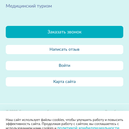
Медицинский туризм
Заказать звонок
Написать отзыв
Войти
Карта сайта
2022, Государственное бюджетное учреждение
Разработка
здравоохранения Владимирской области «Областной центр
сайта:
Наш сайт использует файлы cookies, чтобы улучшить работу и повысить
лечебной физкультуры и спортивной медицины»
Apricode
эффективность сайта. Продолжая работу с сайтом, вы соглашаетесь с
Политика конфиденциальности
политикой конфиденциальности
использованием нами cookies и
.