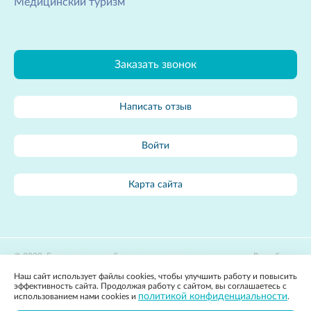
Медицинский туризм
Заказать звонок
Написать отзыв
Войти
Карта сайта
2022, Государственное бюджетное учреждение
Разработка
здравоохранения Владимирской области «Областной центр
сайта:
Наш сайт использует файлы cookies, чтобы улучшить работу и повысить
лечебной физкультуры и спортивной медицины»
Apricode
эффективность сайта. Продолжая работу с сайтом, вы соглашаетесь с
Политика конфиденциальности
политикой конфиденциальности
использованием нами cookies и
.
Вся представленная на сайте информация, касающаяся стоимости