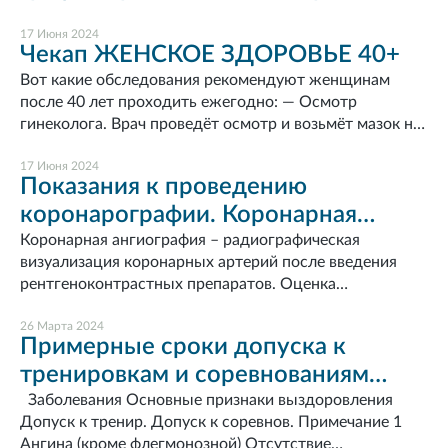
17 Июня 2024
Чекап ЖЕНСКОЕ ЗДОРОВЬЕ 40+
Вот какие обследования рекомендуют женщинам
после 40 лет проходить ежегодно: — Осмотр
гинеколога. Врач проведёт осмотр и возьмёт мазок на
цитологию для исключения патологии шейки матки. —
УЗИ органов малого таза. Позволяет оценить
17 Июня 2024
Показания к проведению
состояние яичников, тела и шейки матки, исключить
коронарографии. Коронарная
патологические образования. — Маммография. Это
рентгенологическое исследование молочных желёз
ангиография – радиографическая
Коронарная ангиография – радиографическая
позволяет выявить опухоли на ранней стадии.
визуализация коронарных артерий после введения
визуализация коронарных артерий
Женщинам до 40 лет маммографию делать не
рентгеноконтрастных препаратов. Оценка
после введения
рекомендуется, так как ткань молочной железы у них
анатомического варианта поражения коронарных
плотнее, чем у женщин постарше, и результаты могут
рентгеноконтрастных препаратов.
артерий позволяет сделать выбор в пользу
26 Марта 2024
Примерные сроки допуска к
быть недостоверными. Пройдите комплекс услуг
аортокоронарного шунтирования или чрескожного
"Чекап ЖЕНСКОЕ ЗДОРОВЬЕ 40+" в пакетном
тренировкам и соревнованиям
коронарного вмешательства, а в ряде случаев
предложении за 3 дня. Комплекс включает в себя
ограничиться медикаментозной терапией.
после некоторых заболеваний,
Заболевания Основные признаки выздоровления
Консультации специалистов и Лабораторные анализы
Использование при выполнении коронарографии и
Допуск к тренир. Допуск к соревнов. Примечание 1
травм и оперативных
чрескожного коронарного вмешательства
Ангина (кроме флегмонозной) Отсутствие